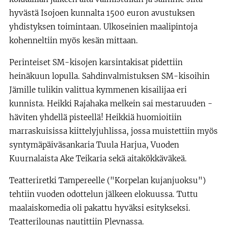
hyvästä Isojoen kunnalta 1500 euron avustuksen
yhdistyksen toimintaan. Ulkoseinien maalipintoja
kohenneltiin myös kesän mittaan.
Perinteiset SM-kisojen karsintakisat pidettiin
heinäkuun lopulla. Sahdinvalmistuksen SM-kisoihin
Jämille tulikin valittua kymmenen kisailijaa eri
kunnista. Heikki Rajahaka melkein sai mestaruuden -
häviten yhdellä pisteellä! Heikkiä huomioitiin
marraskuisissa kiittelyjuhlissa, jossa muistettiin myös
syntymäpäiväsankaria Tuula Harjua, Vuoden
Kuurnalaista Ake Teikaria sekä aitakökkäväkeä.
Teatteriretki Tampereelle ("Korpelan kujanjuoksu")
tehtiin vuoden odottelun jälkeen elokuussa. Tuttu
maalaiskomedia oli pakattu hyväksi esitykseksi.
Teatterilounas nautittiin Plevnassa.