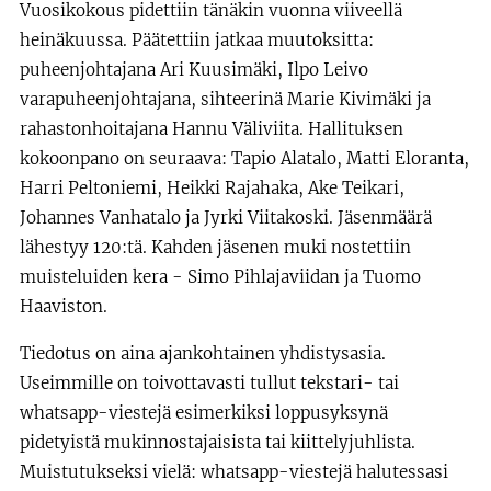
Vuosikokous pidettiin tänäkin vuonna viiveellä
heinäkuussa. Päätettiin jatkaa muutoksitta:
puheenjohtajana Ari Kuusimäki, Ilpo Leivo
varapuheenjohtajana, sihteerinä Marie Kivimäki ja
rahastonhoitajana Hannu Väliviita. Hallituksen
kokoonpano on seuraava: Tapio Alatalo, Matti Eloranta,
Harri Peltoniemi, Heikki Rajahaka, Ake Teikari,
Johannes Vanhatalo ja Jyrki Viitakoski. Jäsenmäärä
lähestyy 120:tä. Kahden jäsenen muki nostettiin
muisteluiden kera - Simo Pihlajaviidan ja Tuomo
Haaviston.
Tiedotus on aina ajankohtainen yhdistysasia.
Useimmille on toivottavasti tullut tekstari- tai
whatsapp-viestejä esimerkiksi loppusyksynä
pidetyistä mukinnostajaisista tai kiittelyjuhlista.
Muistutukseksi vielä: whatsapp-viestejä halutessasi