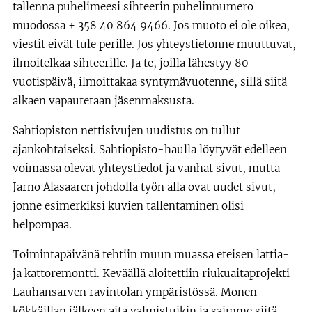
tallenna puhelimeesi sihteerin puhelinnumero
muodossa + 358 40 864 9466. Jos muoto ei ole oikea,
viestit eivät tule perille. Jos yhteystietonne muuttuvat,
ilmoitelkaa sihteerille. Ja te, joilla lähestyy 80-
vuotispäivä, ilmoittakaa syntymävuotenne, sillä siitä
alkaen vapautetaan jäsenmaksusta.
Sahtiopiston nettisivujen uudistus on tullut
ajankohtaiseksi. Sahtiopisto-haulla löytyvät edelleen
voimassa olevat yhteystiedot ja vanhat sivut, mutta
Jarno Alasaaren johdolla työn alla ovat uudet sivut,
jonne esimerkiksi kuvien tallentaminen olisi
helpompaa.
Toimintapäivänä tehtiin muun muassa eteisen lattia-
ja kattoremontti. Keväällä aloitettiin riukuaitaprojekti
Lauhansarven ravintolan ympäristössä. Monen
kökkäillan jälkeen aita valmistuikin ja saimme siitä